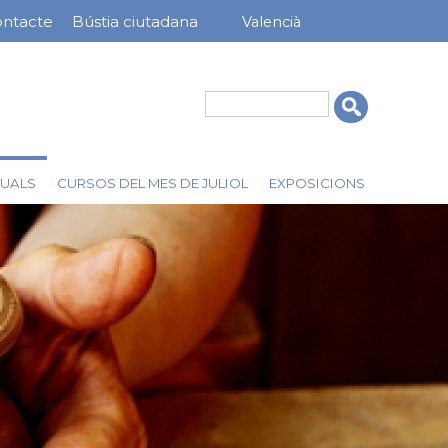
ntacte
Bústia ciutadana
Valencià
nú
rra
erior
Cerca
UALS
CURSOS DEL MES DE JULIOL
EXPOSICIONS