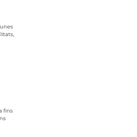
lgunes
itats,
a fins
ons