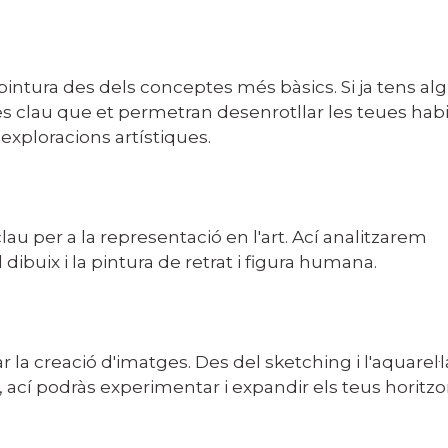
a pintura des dels conceptes més bàsics. Si ja tens a
 clau que et permetran desenrotllar les teues habil
 exploracions artístiques.
u per a la representació en l'art. Ací analitzarem
ibuix i la pintura de retrat i figura humana.
 la creació d'imatges. Des del sketching i l'aquarel·l
s, ací podràs experimentar i expandir els teus horitz