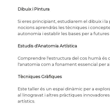
Dibuix i Pintura
Si eres principiant, estudiarem el dibuix i l
nocions aprendràs les tècniques i conceptes
autonomia i establir les bases per a futures
Estudis d'Anatomia Artística
Comprendre l'estructura del cos humà és cla
l'anatomia com a fonament essencial per al d
Tècniques Gràfiques
Este taller és un espai dinàmic per a explorar
al linogravat i altres pràctiques innovadore
artístics.