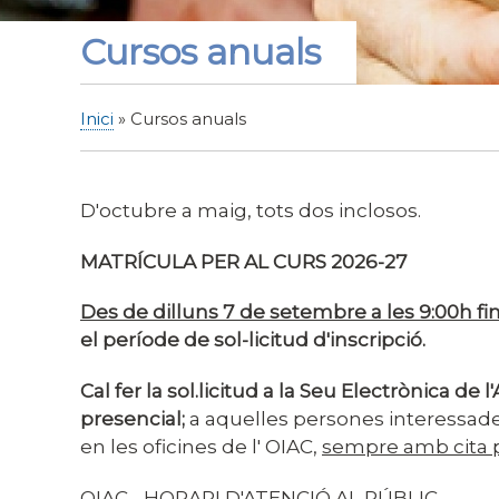
Cursos anuals
Inici
Cursos anuals
Fil
d'Ariadna
D'octubre a maig, tots dos inclosos.
MATRÍCULA PER AL CURS 2026-27
Des de dilluns 7
de setembre a les 9:00h fi
el període de sol-licitud d'inscripció.
Cal fer la sol.licitud a la Seu Electrònica 
presencial;
a aquelles persones interessad
en les oficines de l' OIAC,
sempre amb cita p
OIAC - HORARI D'ATENCIÓ AL PÚBLIC