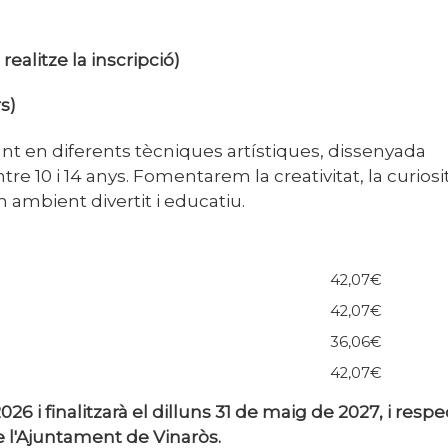
realitze la inscripció)
s)
lant en diferents tècniques artístiques, dissenyada
e 10 i 14 anys. Fomentarem la creativitat, la curiosita
 ambient divertit i educatiu.
42,07€
42,07€
36,06€
42,07€
26 i finalitzarà el dilluns 31 de maig de 2027, i respe
de l'Ajuntament de Vinaròs.