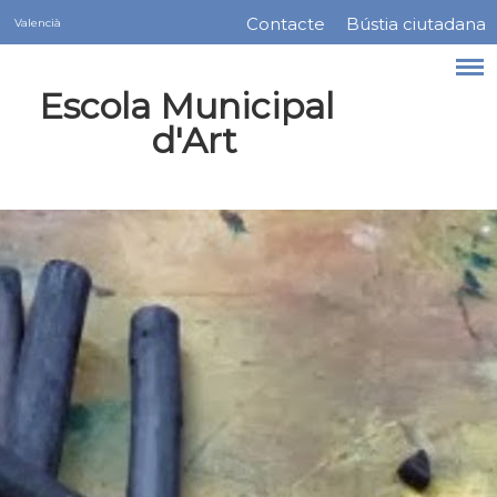
Servicios
Vés
Contacte
Bústia ciutadana
Valencià
Menú
al
contingut
barra
Escola Municipal
superior
d'Art