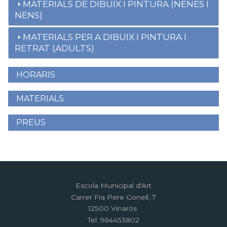
MATERIALS DE DIBUIX I PINTURA (NENES I
NENS)
MATERIALS PER A DIBUIX I PINTURA I
RETRAT (ADULTS)
HORARIS
Menú
lateral
MATERIALS
PREUS
Escola Municipal d'Art
Carrer Fra Pere Gonell, 7
12500 Vinaròs
Tel. 964453802